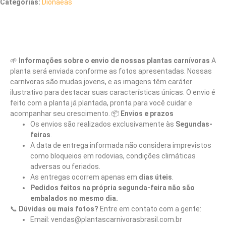
Categorias:
Dionaeas
Descrição
🌱
Informações sobre o envio de nossas plantas carnívoras
A
planta será enviada conforme as fotos apresentadas. Nossas
carnívoras são mudas jovens, e as imagens têm caráter
ilustrativo para destacar suas características únicas. O envio é
feito com a planta já plantada, pronta para você cuidar e
acompanhar seu crescimento. 📦
Envios e prazos
Os envios são realizados exclusivamente às
Segundas-
feiras
.
A data de entrega informada não considera imprevistos
como bloqueios em rodovias, condições climáticas
adversas ou feriados.
As entregas ocorrem apenas em
dias úteis
.
Pedidos feitos na própria segunda-feira não são
embalados no mesmo dia.
📞
Dúvidas ou mais fotos?
Entre em contato com a gente:
Email: vendas@plantascarnivorasbrasil.com.br