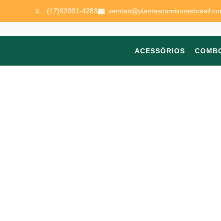
(47)92001-4283
vendas@plantascarnivorasbrasil.co
ACESSÓRIOS
COMB