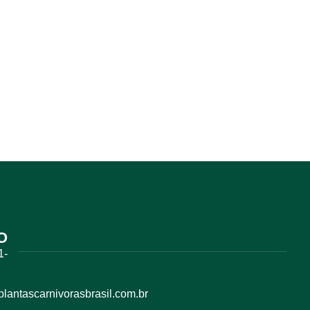
O
1-
antascarnivorasbrasil.com.br