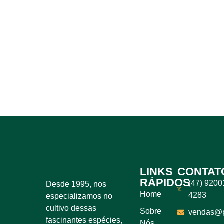
LINKS
CONTAT
RÁPIDOS
(47) 9200
Desde 1995, nos
Home
4283
especializamos no
cultivo dessas
Sobre
vendas@pl
fascinantes espécies,
Nós