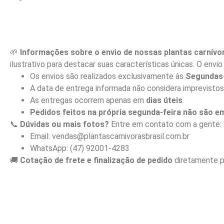
🌱
Informações sobre o envio de nossas plantas carnívo
ilustrativo para destacar suas características únicas. O env
Os envios são realizados exclusivamente às
Segundas-
A data de entrega informada não considera imprevistos
As entregas ocorrem apenas em
dias úteis
.
Pedidos feitos na própria segunda-feira não são 
📞
Dúvidas ou mais fotos?
Entre em contato com a gente:
Email: vendas@plantascarnivorasbrasil.com.br
WhatsApp: (47) 92001-4283
🚚
Cotação de frete e finalização de pedido
diretamente p