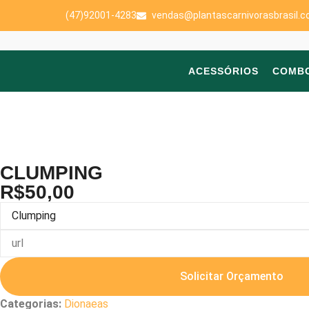
(47)92001-4283
vendas@plantascarnivorasbrasil.c
ACESSÓRIOS
COMB
CLUMPING
R$
50,00
Solicitar Orçamento
Categorias:
Dionaeas