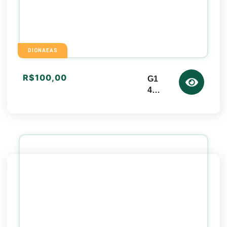
DIONAEAS
R$
100,00
G1
4
R
O
SE
TT
E
D