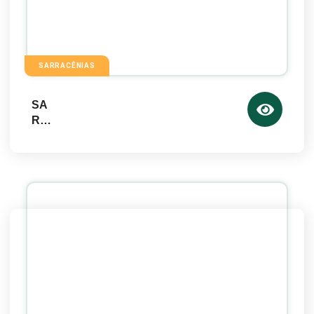
SARRACÊNIAS
SA
RR
AC
ENI
AS