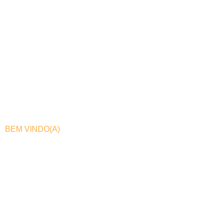
BEM VINDO(A)
PLANTAS
CARNÍVORAS
BRASIL
Desde 1995, nos especializamos no cultivo dessas