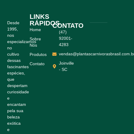
LINKS
RÁPIDOS
Desde
CONTATO
1995,
Home
(47)
nos
92001-
Sobre
especializamos
4283
Nós
no
vendas@plantascarnivorasbrasil.com.b
cultivo
Produtos
dessas
Joinville
Contato
fascinantes
- SC
espécies,
que
despertam
curiosidade
e
encantam
pela sua
beleza
exótica
e