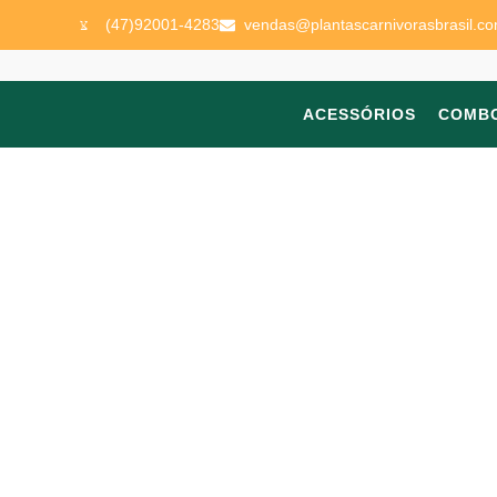
(47)92001-4283
vendas@plantascarnivorasbrasil.co
ACESSÓRIOS
COMB