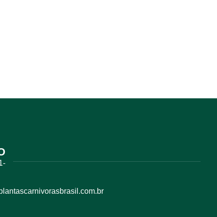
O
1-
antascarnivorasbrasil.com.br