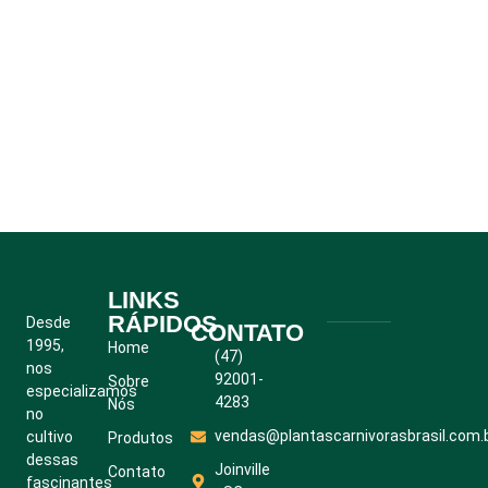
LINKS
RÁPIDOS
Desde
CONTATO
1995,
Home
(47)
nos
92001-
Sobre
especializamos
4283
Nós
no
vendas@plantascarnivorasbrasil.com.
cultivo
Produtos
dessas
Joinville
Contato
fascinantes