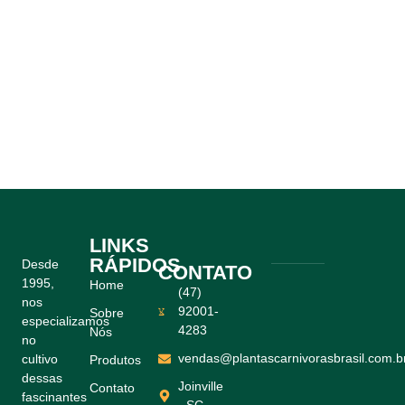
LINKS
RÁPIDOS
Desde
CONTATO
1995,
Home
(47)
nos
92001-
Sobre
especializamos
4283
Nós
no
vendas@plantascarnivorasbrasil.com.b
cultivo
Produtos
dessas
Joinville
Contato
fascinantes