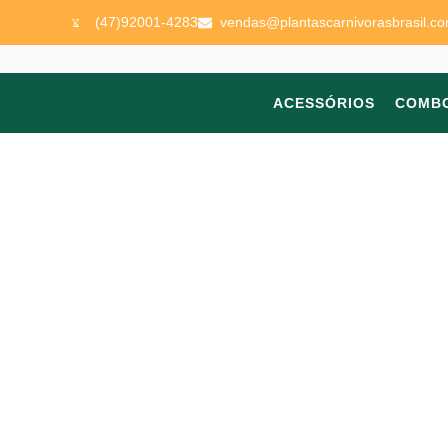
(47)92001-4283
vendas@plantascarnivorasbrasil.co
ACESSÓRIOS
COMB