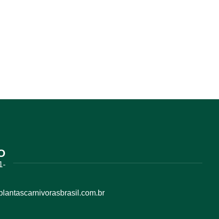
O
1-
antascarnivorasbrasil.com.br