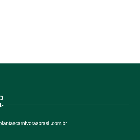
O
1-
antascarnivorasbrasil.com.br