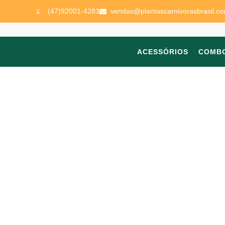
(47)92001-4283
vendas@plantascarnivorasbrasil.co
ACESSÓRIOS
COMB