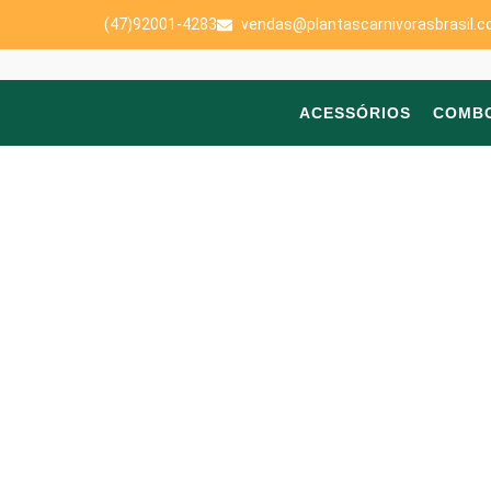
(47)92001-4283
vendas@plantascarnivorasbrasil.c
ACESSÓRIOS
COMB