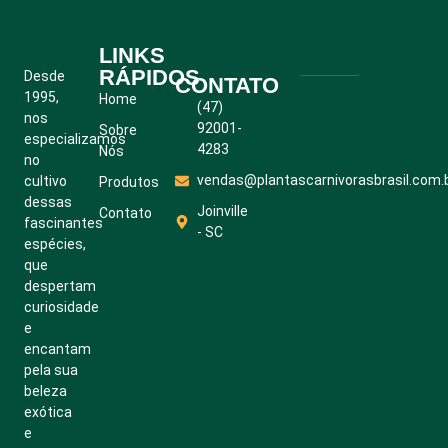
LINKS
RÁPIDOS
Desde
CONTATO
1995,
Home
(47)
nos
92001-
Sobre
especializamos
4283
Nós
no
vendas@plantascarnivorasbrasil.com.
cultivo
Produtos
dessas
Joinville
Contato
fascinantes
- SC
espécies,
que
despertam
curiosidade
e
encantam
pela sua
beleza
exótica
e