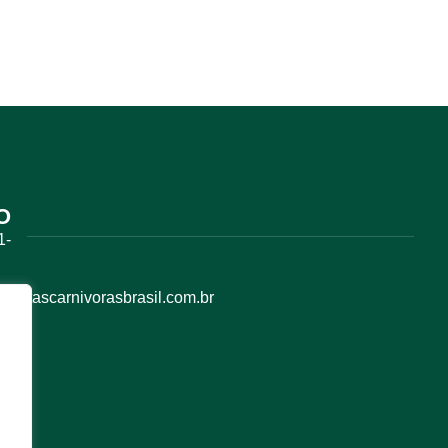
O
1-
antascarnivorasbrasil.com.br