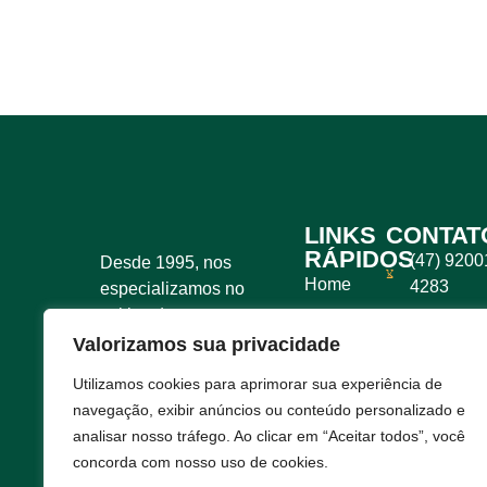
LINKS
CONTAT
RÁPIDOS
(47) 9200
Desde 1995, nos
Home
4283
especializamos no
cultivo dessas
Sobre
vendas@pl
fascinantes espécies,
Valorizamos sua privacidade
Nós
Joinville -
que despertam
Utilizamos cookies para aprimorar sua experiência de
Produtos
SC
curiosidade e
navegação, exibir anúncios ou conteúdo personalizado e
encantam pela sua
Contato
analisar nosso tráfego. Ao clicar em “Aceitar todos”, você
beleza exótica e
concorda com nosso uso de cookies.
funcionalidade.