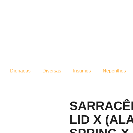
r
Dionaeas
Diversas
Insumos
Nepenthes
SARRACÊN
LID X (A