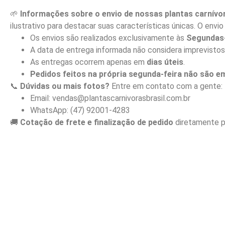
🌱
Informações sobre o envio de nossas plantas carnívo
ilustrativo para destacar suas características únicas. O env
Os envios são realizados exclusivamente às
Segundas-
A data de entrega informada não considera imprevistos
As entregas ocorrem apenas em
dias úteis
.
Pedidos feitos na própria segunda-feira não são 
📞
Dúvidas ou mais fotos?
Entre em contato com a gente:
Email: vendas@plantascarnivorasbrasil.com.br
WhatsApp: (47) 92001-4283
🚚
Cotação de frete e finalização de pedido
diretamente p