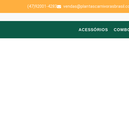
(47)92001-4283
vendas@plantascarnivorasbrasil.c
ACESSÓRIOS
COMB