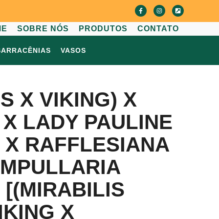
ME
SOBRE NÓS
PRODUTOS
CONTATO
SARRACÊNIAS
VASOS
IS X VIKING) X
 X LADY PAULINE
G X RAFFLESIANA
AMPULLARIA
 [(MIRABILIS
IKING X