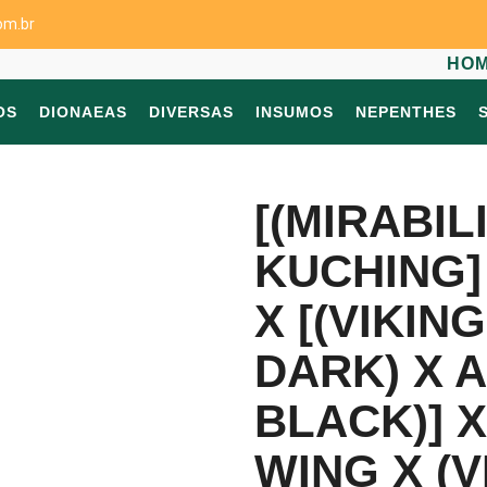
om.br
HO
OS
DIONAEAS
DIVERSAS
INSUMOS
NEPENTHES
[(MIRABIL
KUCHING]
X [(VIKIN
DARK) X 
BLACK)] X
WING X (V