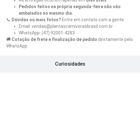
As entregas ocorrem apenas em
dias úteis
.
Pedidos feitos na própria segunda-feira não são
embalados no mesmo dia.
📞
Dúvidas ou mais fotos?
Entre em contato com a gente:
Email: vendas@plantascarnivorasbrasil.com.br
WhatsApp: (47) 92001-4283
🚚
Cotação de frete e finalização de pedido
diretamente pelo
WhatsApp.
Curiosidades