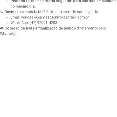
Pedidos feitos na própria segunda-feira não são embalados
no mesmo dia.
📞
Dúvidas ou mais fotos?
Entre em contato com a gente:
Email: vendas@plantascarnivorasbrasil.com.br
WhatsApp: (47) 92001-4283
🚚
Cotação de frete e finalização de pedido
diretamente pelo
WhatsApp.