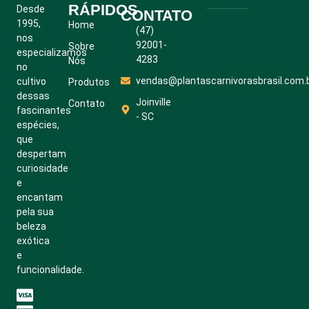
RÁPIDOS
Desde
CONTATO
1995,
Home
(47)
nos
92001-
Sobre
especializamos
4283
Nós
no
vendas@plantascarnivorasbrasil.com.
cultivo
Produtos
dessas
Joinville
Contato
fascinantes
- SC
espécies,
que
despertam
curiosidade
e
encantam
pela sua
beleza
exótica
e
funcionalidade.