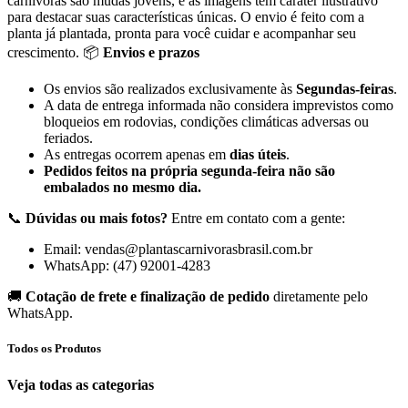
carnívoras são mudas jovens, e as imagens têm caráter ilustrativo
para destacar suas características únicas. O envio é feito com a
planta já plantada, pronta para você cuidar e acompanhar seu
crescimento. 📦
Envios e prazos
Os envios são realizados exclusivamente às
Segundas-feiras
.
A data de entrega informada não considera imprevistos como
bloqueios em rodovias, condições climáticas adversas ou
feriados.
As entregas ocorrem apenas em
dias úteis
.
Pedidos feitos na própria segunda-feira não são
embalados no mesmo dia.
📞
Dúvidas ou mais fotos?
Entre em contato com a gente:
Email: vendas@plantascarnivorasbrasil.com.br
WhatsApp: (47) 92001-4283
🚚
Cotação de frete e finalização de pedido
diretamente pelo
WhatsApp.
Todos os Produtos
Veja todas as categorias