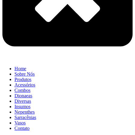
Home
Sobre Nós
Produtos
Acessórios
Combos
Dionaeas
Diversas
Insumos
Nepenthes
Sarracênias
Vasos
Contato