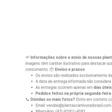
🌱
Informações sobre o envio de nossas plant
imagens têm caráter ilustrativo para destacar sua
crescimento. 📦
Envios e prazos
Os envios são realizados exclusivamente à
A data de entrega informada não considera 
As entregas ocorrem apenas em
dias úteis
Pedidos feitos na própria segunda-feir
📞
Dúvidas ou mais fotos?
Entre em contato co
Email: vendas@plantascarnivorasbrasil.com.
WhatsApp: (47) 92001-4283