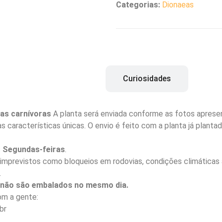
Categorias:
Dionaeas
Descrição
Curiosidades
as carnívoras
A planta será enviada conforme as fotos apresen
s características únicas. O envio é feito com a planta já plant
s
Segundas-feiras
.
imprevistos como bloqueios em rodovias, condições climáticas 
.
a não são embalados no mesmo dia.
m a gente:
br