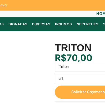
om.br
HO
OS
DIONAEAS
DIVERSAS
INSUMOS
NEPENTHES
TRITON
R$
70,00
Solicitar Orçament