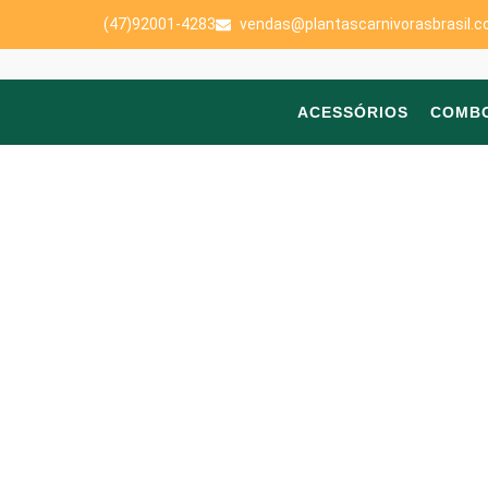
(47)92001-4283
vendas@plantascarnivorasbrasil.c
ACESSÓRIOS
COMB