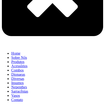
Home
Sobre Nós
Produtos
Acessórios
Combos
Dionaeas
Diversas
Insumos
Nepenthes
Sarracênias
Vasos
Contato