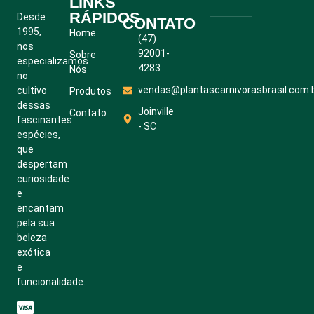
LINKS
RÁPIDOS
Desde
CONTATO
1995,
Home
(47)
nos
92001-
Sobre
especializamos
4283
Nós
no
vendas@plantascarnivorasbrasil.com.
cultivo
Produtos
dessas
Joinville
Contato
fascinantes
- SC
espécies,
que
despertam
curiosidade
e
encantam
pela sua
beleza
exótica
e
funcionalidade.