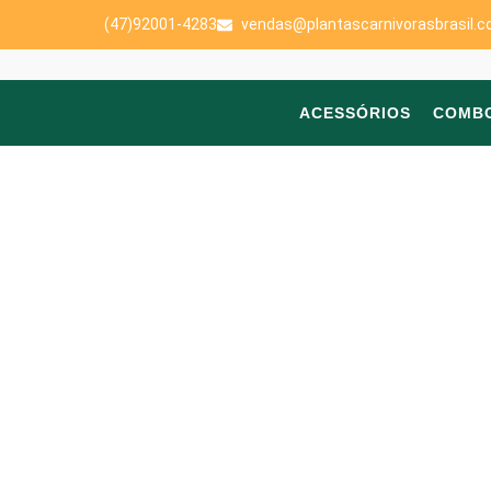
(47)92001-4283
vendas@plantascarnivorasbrasil.c
ACESSÓRIOS
COMB