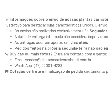
🌱
Informações sobre o envio de nossas plantas carnívo
ilustrativo para destacar suas características únicas. O env
Os envios são realizados exclusivamente às
Segundas-
A data de entrega informada não considera imprevistos
As entregas ocorrem apenas em
dias úteis
.
Pedidos feitos na própria segunda-feira não são 
📞
Dúvidas ou mais fotos?
Entre em contato com a gente:
Email: vendas@plantascarnivorasbrasil.com.br
WhatsApp: (47) 92001-4283
🚚
Cotação de frete e finalização de pedido
diretamente p