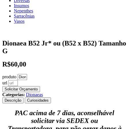
Diversas
Insumos
Nepenthes
Sarracênias
Vasos
Dionaea B52 Jr* ou (B52 x B52) Tamanho
G
R$
60,00
produto
url
Solicitar Orçamento
Categorias:
Dionaeas
Descrição
Curiosidades
PAC acima de 7 dias, aconselhável
solicitar via SEDEX ou
Transportadora, para não gerar danos à