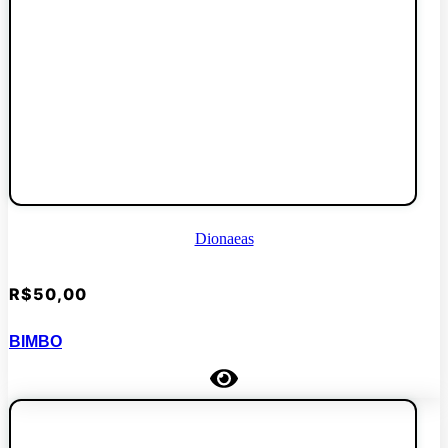
Dionaeas
R$
50,00
BIMBO