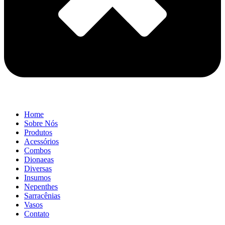
Home
Sobre Nós
Produtos
Acessórios
Combos
Dionaeas
Diversas
Insumos
Nepenthes
Sarracênias
Vasos
Contato