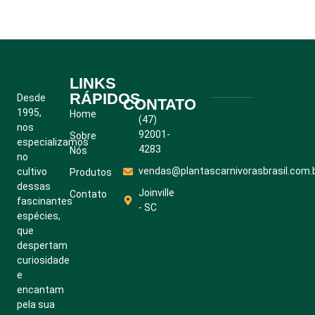
LINKS
RÁPIDOS
Desde
CONTATO
1995,
Home
(47)
nos
92001-
Sobre
especializamos
4283
Nós
no
vendas@plantascarnivorasbrasil.com.
cultivo
Produtos
dessas
Joinville
Contato
fascinantes
- SC
espécies,
que
despertam
curiosidade
e
encantam
pela sua