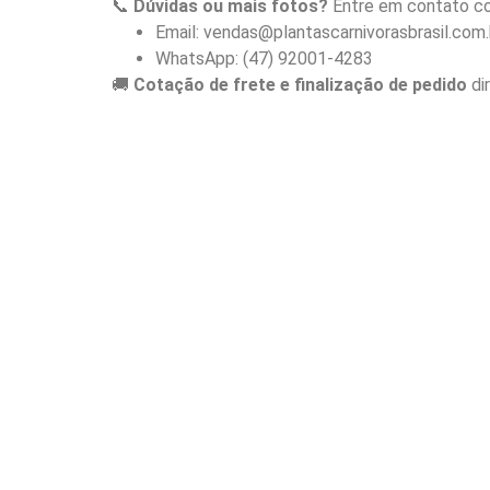
📞
Dúvidas ou mais fotos?
Entre em contato co
Email: vendas@plantascarnivorasbrasil.com.
WhatsApp: (47) 92001-4283
🚚
Cotação de frete e finalização de pedido
di