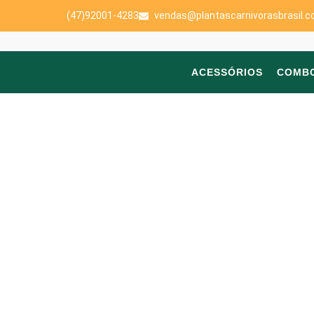
(47)92001-4283
vendas@plantascarnivorasbrasil.c
ACESSÓRIOS
COMB