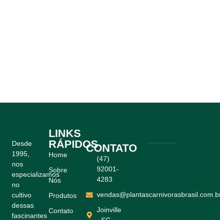
LINKS
RÁPIDOS
Desde
CONTATO
1995,
Home
(47)
nos
92001-
Sobre
especializamos
4283
Nós
no
vendas@plantascarnivorasbrasil.com.b
cultivo
Produtos
dessas
Joinville
Contato
fascinantes