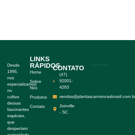
LINKS
RÁPIDOS
Desde
CONTATO
1995,
Home
(47)
nos
92001-
Sobre
especializamos
4283
Nós
no
vendas@plantascarnivorasbrasil.com.b
cultivo
Produtos
dessas
Joinville
Contato
fascinantes
- SC
espécies,
que
despertam
curiosidade